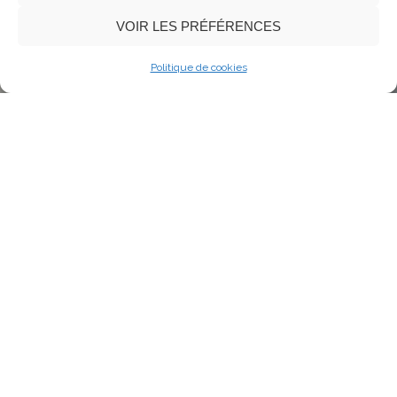
VOIR LES PRÉFÉRENCES
Politique de cookies
La fêlure
Sculpture en terre cuite enfumée.
Oeuvre réalisée par Dan Chavret
Matériau
Argile enfumée