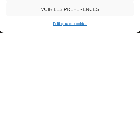
VOIR LES PRÉFÉRENCES
Politique de cookies
Dis pourquoi ?
Sculpture en bronze numérotée.
Oeuvre réalisée par Dan Chavret
Matériau
Bronze