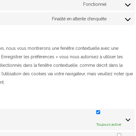
Fonctionnel
Consent
to
Finalité en attente d’enquête
Consent
service
to
wordpress
service
fois, nous vous montrerons une fenêtre contextuelle avec une
divers
Enregistrer les préférences » vous nous autorisez à utiliser les
électionnés dans la fenêtre contextuelle, comme décrit dans la
utilisation des cookies via votre navigateur, mais veuillez noter que
nt.
Toujours activé